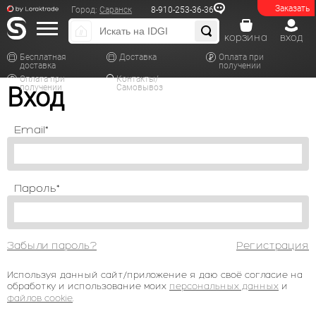
Заказать
Город:
Саранск
8-910-253-36-36
корзина
вход
Бесплатная
Доставка
Оплата при
доставка
получении
Оплата при
Контакты/
Вход
получении
Самовывоз
Email*
Пароль*
Забыли пароль?
Регистрация
Используя данный сайт/приложение я даю своё согласие на
обработку и использование моих
персональных данных
и
файлов cookie
.