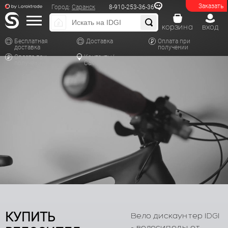
Заказать
Город:
Саранск
8-910-253-36-36
корзина
вход
Бесплатная
Доставка
Оплата при
доставка
получении
Оплата при
Контакты/
получении
Самовывоз
КУПИТЬ
Вело дискаунтер IDGI
- велосипеды от